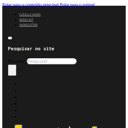
Pular para o conteúdo principal
Pular para o rodapé
GOOGLE NEWS
MÍDIA KIT
NEWSLETTER
Pesquisar no site
Pesquisar
×