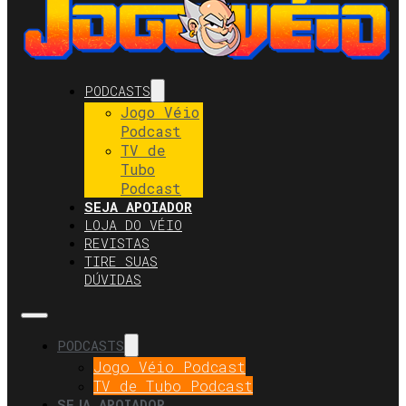
PODCASTS
Jogo Véio
Podcast
TV de
Tubo
Podcast
SEJA APOIADOR
LOJA DO VÉIO
REVISTAS
TIRE SUAS
DÚVIDAS
PODCASTS
Jogo Véio Podcast
TV de Tubo Podcast
SEJA APOIADOR