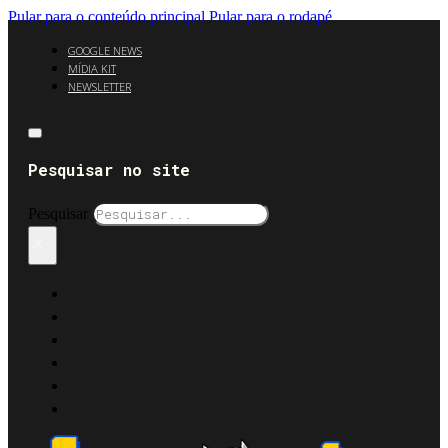
Pular para o conteúdo principal
Pular para o rodapé
GOOGLE NEWS
MÍDIA KIT
NEWSLETTER
Pesquisar no site
Pesquisar
×