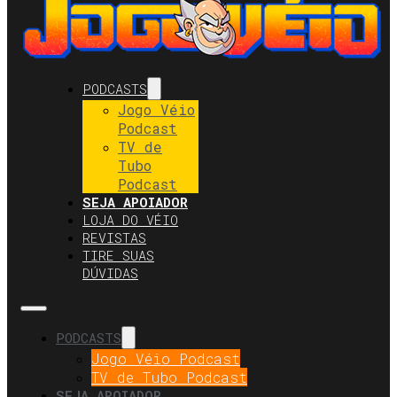
PODCASTS
Jogo Véio
Podcast
TV de
Tubo
Podcast
SEJA APOIADOR
LOJA DO VÉIO
REVISTAS
TIRE SUAS
DÚVIDAS
PODCASTS
Jogo Véio Podcast
TV de Tubo Podcast
SEJA APOIADOR