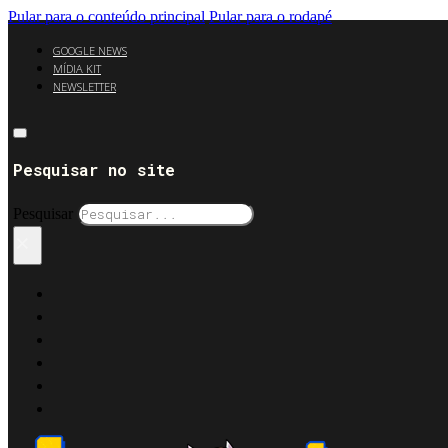
Pular para o conteúdo principal
Pular para o rodapé
GOOGLE NEWS
MÍDIA KIT
NEWSLETTER
Pesquisar no site
Pesquisar
×