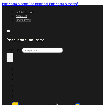
Pular para o conteúdo principal
Pular para o rodapé
GOOGLE NEWS
MÍDIA KIT
NEWSLETTER
Pesquisar no site
Pesquisar
×