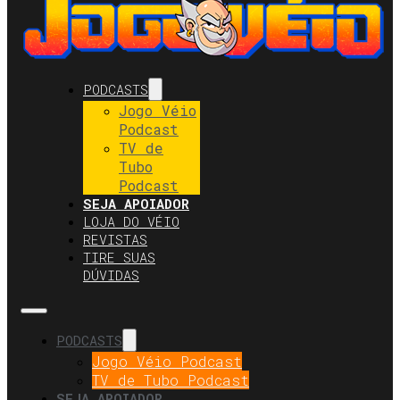
PODCASTS
Jogo Véio
Podcast
TV de
Tubo
Podcast
SEJA APOIADOR
LOJA DO VÉIO
REVISTAS
TIRE SUAS
DÚVIDAS
PODCASTS
Jogo Véio Podcast
TV de Tubo Podcast
SEJA APOIADOR