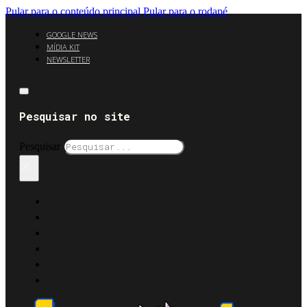
Pular para o conteúdo principal
Pular para o rodapé
GOOGLE NEWS
MÍDIA KIT
NEWSLETTER
Pesquisar no site
Pesquisar
×