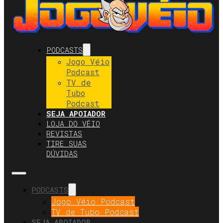
PODCASTS
Jogo Véio
Podcast
TV de
Tubo
Podcast
SEJA APOIADOR
LOJA DO VÉIO
REVISTAS
TIRE SUAS
DÚVIDAS
PODCASTS
Jogo Véio Podcast
TV de Tubo Podcast
SEJA APOIADOR