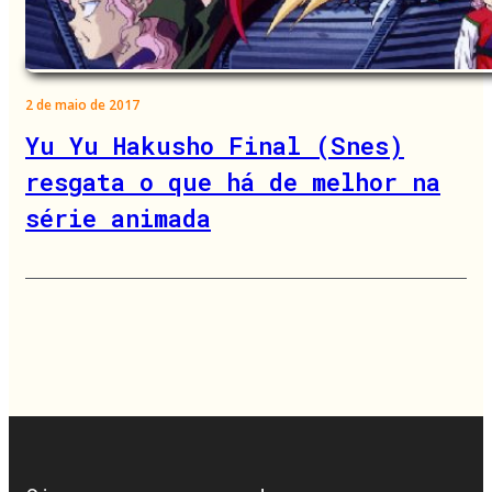
2 de maio de 2017
Yu Yu Hakusho Final (Snes)
resgata o que há de melhor na
série animada