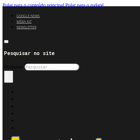
Pular para o conteúdo principal
Pular para o rodapé
GOOGLE NEWS
MÍDIA KIT
NEWSLETTER
Pesquisar no site
Pesquisar
×