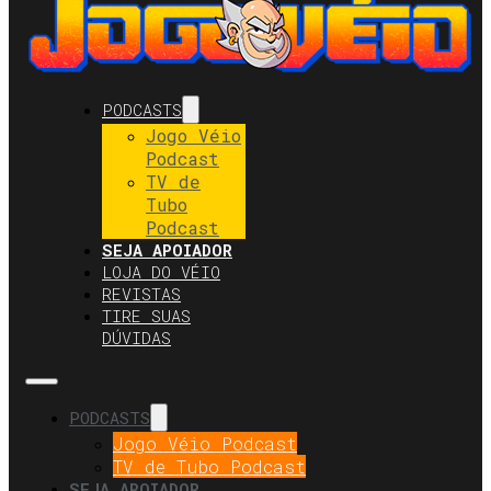
PODCASTS
Jogo Véio
Podcast
TV de
Tubo
Podcast
SEJA APOIADOR
LOJA DO VÉIO
REVISTAS
TIRE SUAS
DÚVIDAS
PODCASTS
Jogo Véio Podcast
TV de Tubo Podcast
SEJA APOIADOR