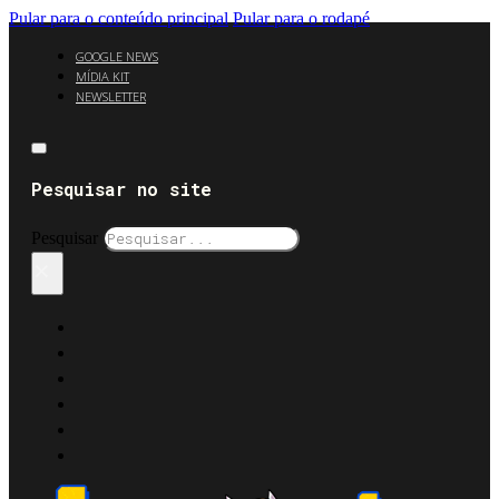
Pular para o conteúdo principal
Pular para o rodapé
GOOGLE NEWS
MÍDIA KIT
NEWSLETTER
Pesquisar no site
Pesquisar
×