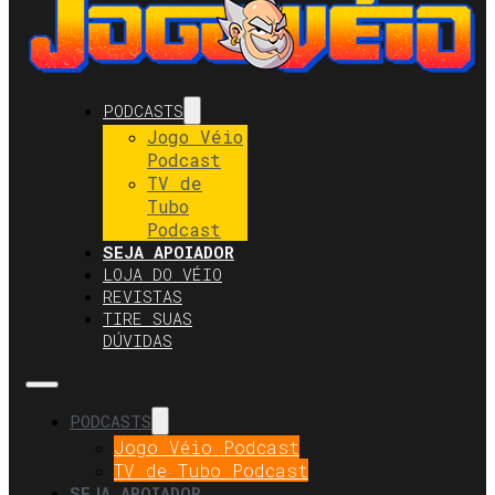
PODCASTS
Jogo Véio
Podcast
TV de
Tubo
Podcast
SEJA APOIADOR
LOJA DO VÉIO
REVISTAS
TIRE SUAS
DÚVIDAS
PODCASTS
Jogo Véio Podcast
TV de Tubo Podcast
SEJA APOIADOR