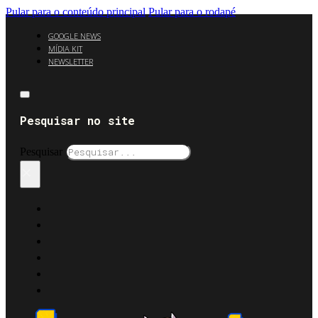
Pular para o conteúdo principal
Pular para o rodapé
GOOGLE NEWS
MÍDIA KIT
NEWSLETTER
Pesquisar no site
Pesquisar
×