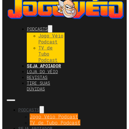
PODCASTS
Jogo Véio
Podcast
TV de
Tubo
Podcast
SEJA APOIADOR
LOJA DO VÉIO
REVISTAS
TIRE SUAS
DÚVIDAS
PODCASTS
Jogo Véio Podcast
TV de Tubo Podcast
SEJA APOIADOR