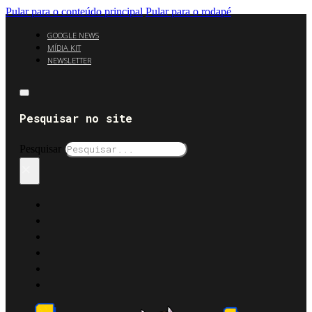
Pular para o conteúdo principal
Pular para o rodapé
GOOGLE NEWS
MÍDIA KIT
NEWSLETTER
Pesquisar no site
Pesquisar
×