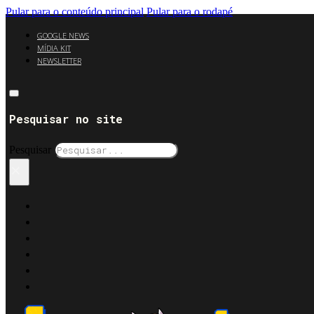
Pular para o conteúdo principal
Pular para o rodapé
GOOGLE NEWS
MÍDIA KIT
NEWSLETTER
Pesquisar no site
Pesquisar
×