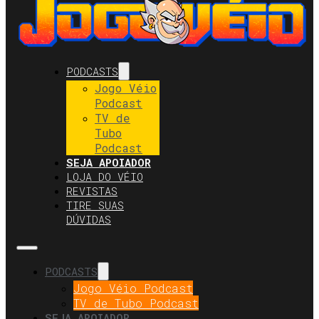
PODCASTS
Jogo Véio
Podcast
TV de
Tubo
Podcast
SEJA APOIADOR
LOJA DO VÉIO
REVISTAS
TIRE SUAS
DÚVIDAS
PODCASTS
Jogo Véio Podcast
TV de Tubo Podcast
SEJA APOIADOR