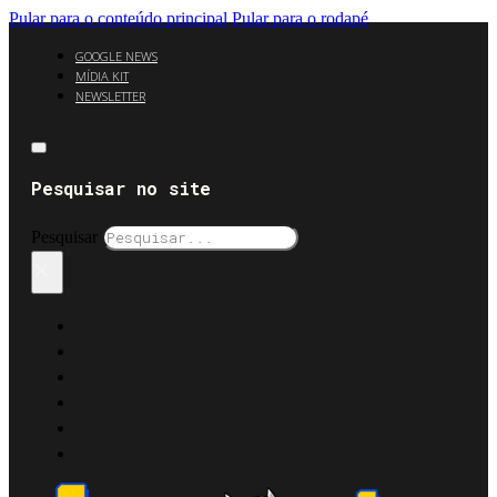
Pular para o conteúdo principal
Pular para o rodapé
GOOGLE NEWS
MÍDIA KIT
NEWSLETTER
Pesquisar no site
Pesquisar
×