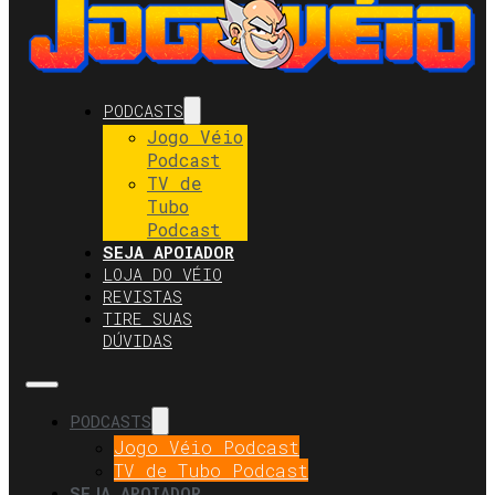
PODCASTS
Jogo Véio
Podcast
TV de
Tubo
Podcast
SEJA APOIADOR
LOJA DO VÉIO
REVISTAS
TIRE SUAS
DÚVIDAS
PODCASTS
Jogo Véio Podcast
TV de Tubo Podcast
SEJA APOIADOR