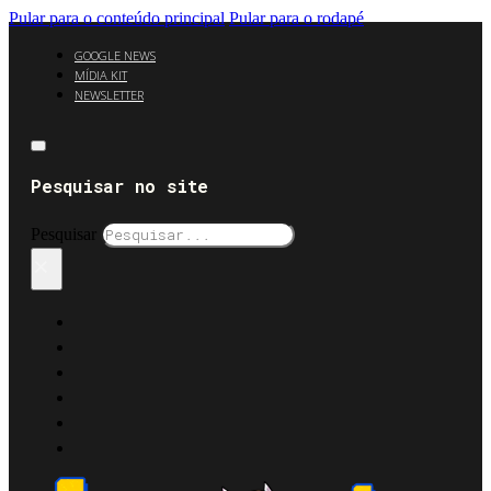
Pular para o conteúdo principal
Pular para o rodapé
GOOGLE NEWS
MÍDIA KIT
NEWSLETTER
Pesquisar no site
Pesquisar
×