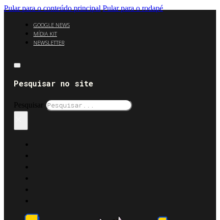
Pular para o conteúdo principal
Pular para o rodapé
GOOGLE NEWS
MÍDIA KIT
NEWSLETTER
Pesquisar no site
Pesquisar
×