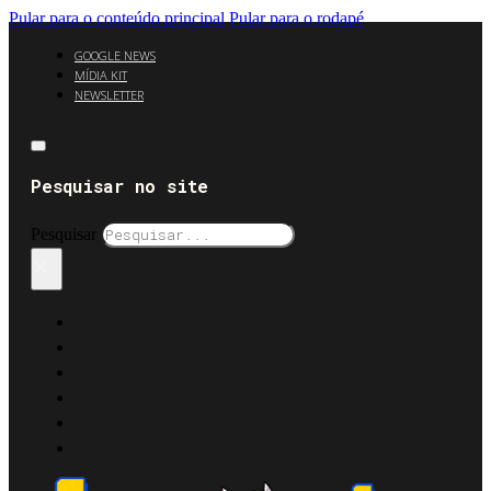
Pular para o conteúdo principal
Pular para o rodapé
GOOGLE NEWS
MÍDIA KIT
NEWSLETTER
Pesquisar no site
Pesquisar
×