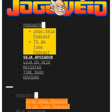
PODCASTS
Jogo Véio
Podcast
TV de
Tubo
Podcast
SEJA APOIADOR
LOJA DO VÉIO
REVISTAS
TIRE SUAS
DÚVIDAS
PODCASTS
Jogo Véio Podcast
TV de Tubo Podcast
SEJA APOIADOR