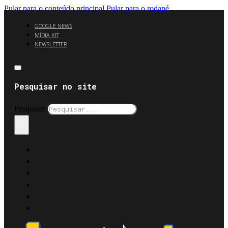
Pular para o conteúdo principal
Pular para o rodapé
GOOGLE NEWS
MÍDIA KIT
NEWSLETTER
Pesquisar no site
Pesquisar
×