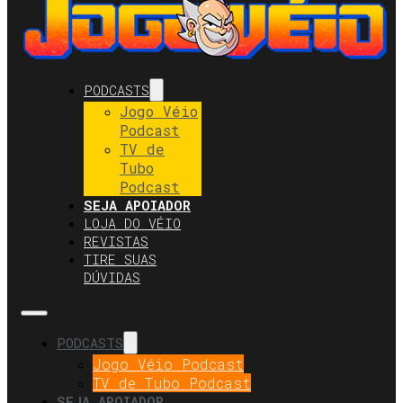
PODCASTS
Jogo Véio
Podcast
TV de
Tubo
Podcast
SEJA APOIADOR
LOJA DO VÉIO
REVISTAS
TIRE SUAS
DÚVIDAS
PODCASTS
Jogo Véio Podcast
TV de Tubo Podcast
SEJA APOIADOR