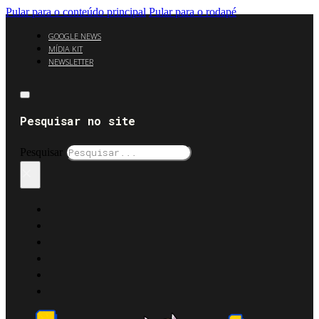
Pular para o conteúdo principal
Pular para o rodapé
GOOGLE NEWS
MÍDIA KIT
NEWSLETTER
Pesquisar no site
Pesquisar
×