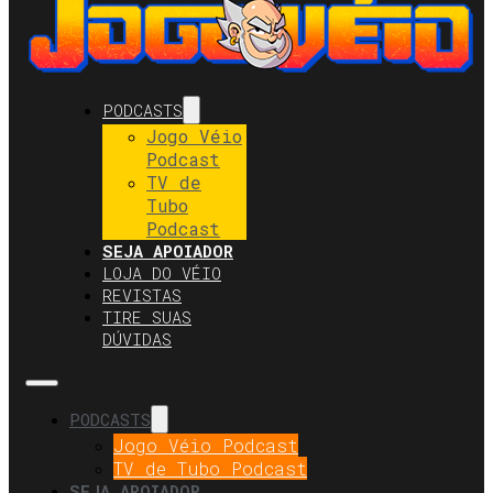
PODCASTS
Jogo Véio
Podcast
TV de
Tubo
Podcast
SEJA APOIADOR
LOJA DO VÉIO
REVISTAS
TIRE SUAS
DÚVIDAS
PODCASTS
Jogo Véio Podcast
TV de Tubo Podcast
SEJA APOIADOR