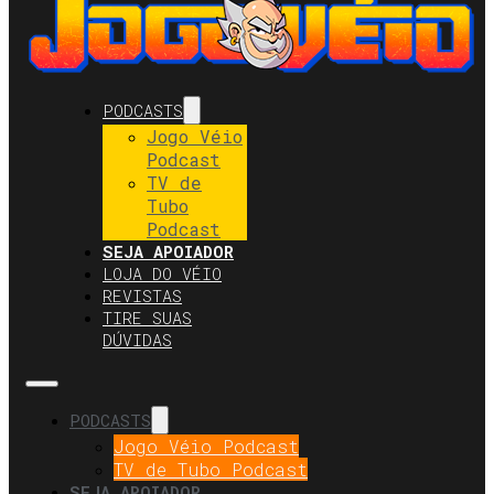
PODCASTS
Jogo Véio
Podcast
TV de
Tubo
Podcast
SEJA APOIADOR
LOJA DO VÉIO
REVISTAS
TIRE SUAS
DÚVIDAS
PODCASTS
Jogo Véio Podcast
TV de Tubo Podcast
SEJA APOIADOR