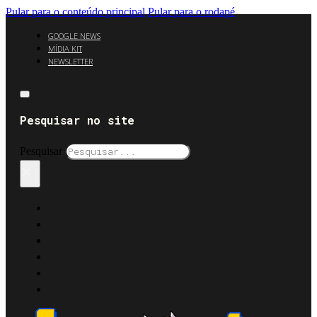
Pular para o conteúdo principal
Pular para o rodapé
GOOGLE NEWS
MÍDIA KIT
NEWSLETTER
Pesquisar no site
Pesquisar
×