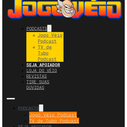
PODCASTS
Jogo Véio
Podcast
TV de
Tubo
Podcast
SEJA APOIADOR
LOJA DO VÉIO
REVISTAS
TIRE SUAS
DÚVIDAS
PODCASTS
Jogo Véio Podcast
TV de Tubo Podcast
SEJA APOIADOR