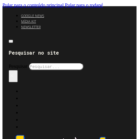
Pular para o conteúdo principal
Pular para o rodapé
GOOGLE NEWS
MÍDIA KIT
NEWSLETTER
Pesquisar no site
Pesquisar
×