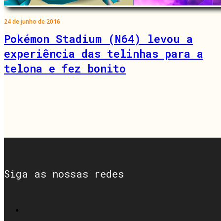
24 de junho de 2016
Pokémon Stadium (N64) levou a
experiência das telinhas para a
telona e fez bonito
Siga as nossas redes