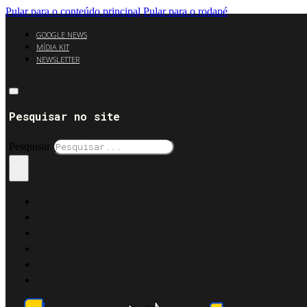
Pular para o conteúdo principal
Pular para o rodapé
GOOGLE NEWS
MÍDIA KIT
NEWSLETTER
Pesquisar no site
Pesquisar
×