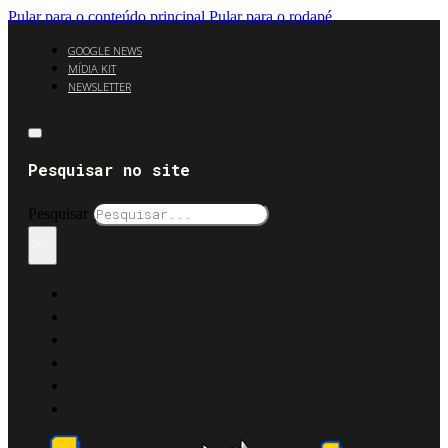
Pular para o conteúdo principal
Pular para o rodapé
GOOGLE NEWS
MÍDIA KIT
NEWSLETTER
Pesquisar no site
Pesquisar
×