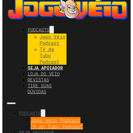
PODCASTS
Jogo Véio
Podcast
TV de
Tubo
Podcast
SEJA APOIADOR
LOJA DO VÉIO
REVISTAS
TIRE SUAS
DÚVIDAS
PODCASTS
Jogo Véio Podcast
TV de Tubo Podcast
SEJA APOIADOR