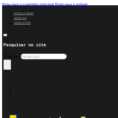
Pular para o conteúdo principal
Pular para o rodapé
GOOGLE NEWS
MÍDIA KIT
NEWSLETTER
Pesquisar no site
Pesquisar
×