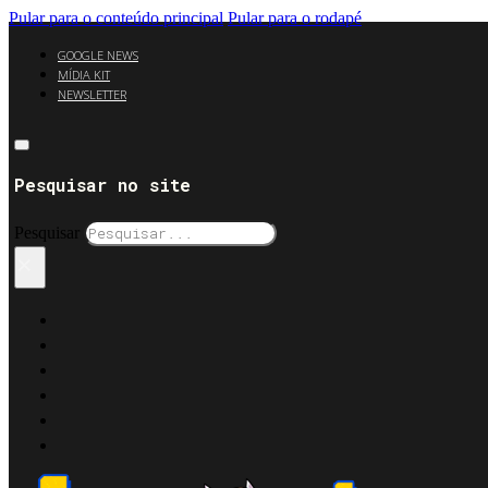
Pular para o conteúdo principal
Pular para o rodapé
GOOGLE NEWS
MÍDIA KIT
NEWSLETTER
Pesquisar no site
Pesquisar
×