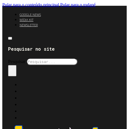
Pular para o conteúdo principal
Pular para o rodapé
GOOGLE NEWS
MÍDIA KIT
NEWSLETTER
Pesquisar no site
Pesquisar
×