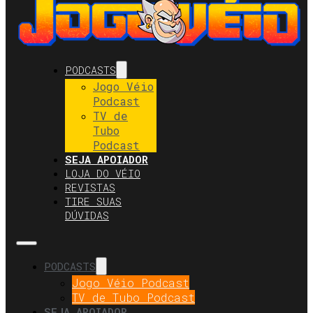
PODCASTS
Jogo Véio
Podcast
TV de
Tubo
Podcast
SEJA APOIADOR
LOJA DO VÉIO
REVISTAS
TIRE SUAS
DÚVIDAS
PODCASTS
Jogo Véio Podcast
TV de Tubo Podcast
SEJA APOIADOR