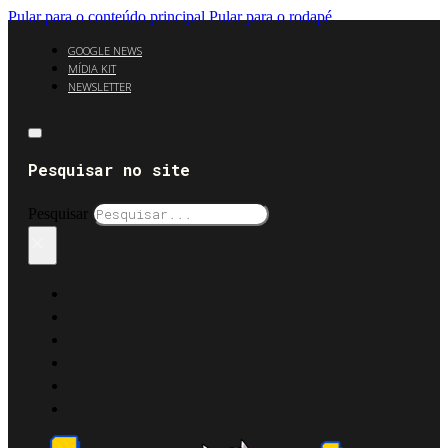
Pular para o conteúdo principal
Pular para o rodapé
GOOGLE NEWS
MÍDIA KIT
NEWSLETTER
Pesquisar no site
Pesquisar
×