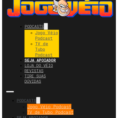
PODCASTS
Jogo Véio
Podcast
TV de
Tubo
Podcast
SEJA APOIADOR
LOJA DO VÉIO
REVISTAS
TIRE SUAS
DÚVIDAS
PODCASTS
Jogo Véio Podcast
TV de Tubo Podcast
SEJA APOIADOR