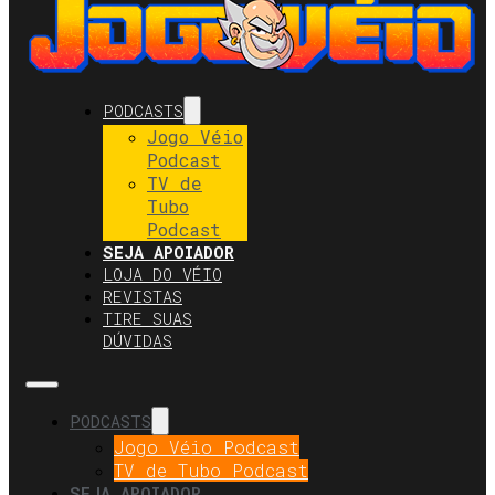
PODCASTS
Jogo Véio
Podcast
TV de
Tubo
Podcast
SEJA APOIADOR
LOJA DO VÉIO
REVISTAS
TIRE SUAS
DÚVIDAS
PODCASTS
Jogo Véio Podcast
TV de Tubo Podcast
SEJA APOIADOR