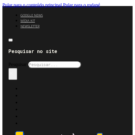
Pular para o conteúdo principal
Pular para o rodapé
GOOGLE NEWS
MÍDIA KIT
NEWSLETTER
Pesquisar no site
Pesquisar
×