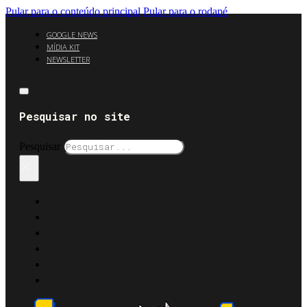
Pular para o conteúdo principal
Pular para o rodapé
GOOGLE NEWS
MÍDIA KIT
NEWSLETTER
Pesquisar no site
Pesquisar
×