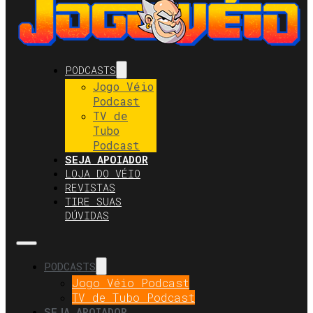
PODCASTS
Jogo Véio
Podcast
TV de
Tubo
Podcast
SEJA APOIADOR
LOJA DO VÉIO
REVISTAS
TIRE SUAS
DÚVIDAS
PODCASTS
Jogo Véio Podcast
TV de Tubo Podcast
SEJA APOIADOR