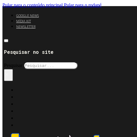
Pular para o conteúdo principal
Pular para o rodapé
GOOGLE NEWS
MÍDIA KIT
NEWSLETTER
Pesquisar no site
Pesquisar
×