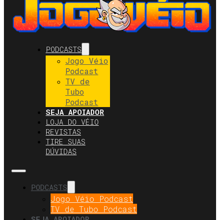
PODCASTS
Jogo Véio
Podcast
TV de
Tubo
Podcast
SEJA APOIADOR
LOJA DO VÉIO
REVISTAS
TIRE SUAS
DÚVIDAS
PODCASTS
Jogo Véio Podcast
TV de Tubo Podcast
SEJA APOIADOR