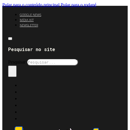
Pular para o conteúdo principal
Pular para o rodapé
GOOGLE NEWS
MÍDIA KIT
NEWSLETTER
Pesquisar no site
Pesquisar
×