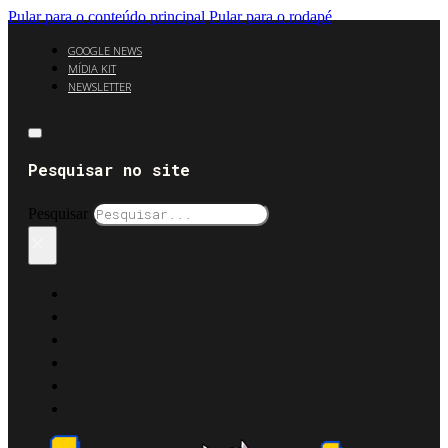
Pular para o conteúdo principal
Pular para o rodapé
GOOGLE NEWS
MÍDIA KIT
NEWSLETTER
Pesquisar no site
Pesquisar
×