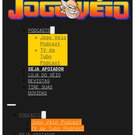
PODCASTS
Jogo Véio
Podcast
TV de
Tubo
Podcast
SEJA APOIADOR
LOJA DO VÉIO
REVISTAS
TIRE SUAS
DÚVIDAS
PODCASTS
Jogo Véio Podcast
TV de Tubo Podcast
SEJA APOIADOR