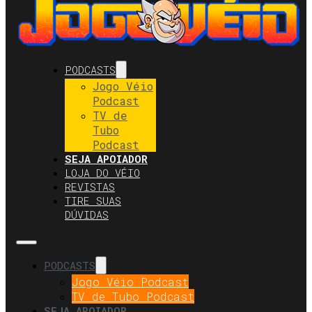
PODCASTS
Jogo Véio
Podcast
TV de
Tubo
Podcast
SEJA APOIADOR
LOJA DO VÉIO
REVISTAS
TIRE SUAS
DÚVIDAS
PODCASTS
Jogo Véio Podcast
TV de Tubo Podcast
SEJA APOIADOR