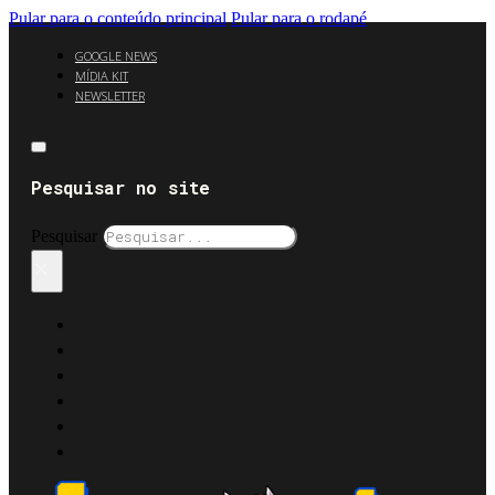
Pular para o conteúdo principal
Pular para o rodapé
GOOGLE NEWS
MÍDIA KIT
NEWSLETTER
Pesquisar no site
Pesquisar
×