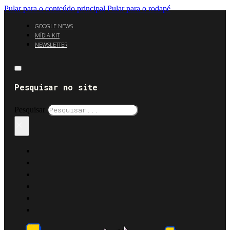
Pular para o conteúdo principal
Pular para o rodapé
GOOGLE NEWS
MÍDIA KIT
NEWSLETTER
Pesquisar no site
Pesquisar
×