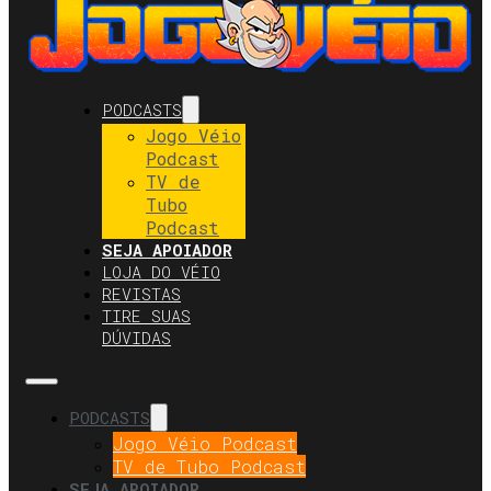
PODCASTS
Jogo Véio
Podcast
TV de
Tubo
Podcast
SEJA APOIADOR
LOJA DO VÉIO
REVISTAS
TIRE SUAS
DÚVIDAS
PODCASTS
Jogo Véio Podcast
TV de Tubo Podcast
SEJA APOIADOR