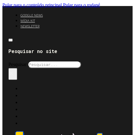
Pular para o conteúdo principal
Pular para o rodapé
GOOGLE NEWS
MÍDIA KIT
NEWSLETTER
Pesquisar no site
Pesquisar
×