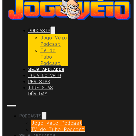
PODCASTS
Jogo Véio
Podcast
TV de
Tubo
Podcast
SEJA APOIADOR
LOJA DO VÉIO
REVISTAS
TIRE SUAS
DÚVIDAS
PODCASTS
Jogo Véio Podcast
TV de Tubo Podcast
SEJA APOIADOR