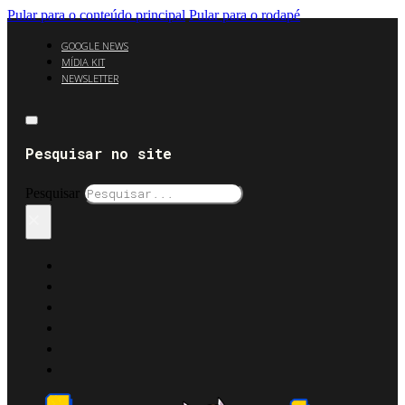
Pular para o conteúdo principal
Pular para o rodapé
GOOGLE NEWS
MÍDIA KIT
NEWSLETTER
Pesquisar no site
Pesquisar
×