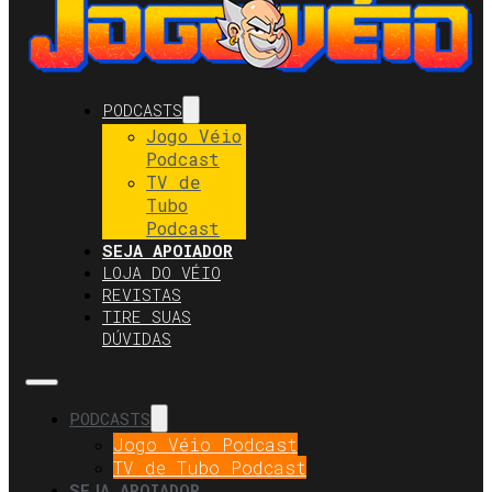
PODCASTS
Jogo Véio
Podcast
TV de
Tubo
Podcast
SEJA APOIADOR
LOJA DO VÉIO
REVISTAS
TIRE SUAS
DÚVIDAS
PODCASTS
Jogo Véio Podcast
TV de Tubo Podcast
SEJA APOIADOR