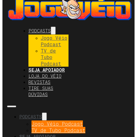
PODCASTS
Jogo Véio
Podcast
TV de
Tubo
Podcast
SEJA APOIADOR
LOJA DO VÉIO
REVISTAS
TIRE SUAS
DÚVIDAS
PODCASTS
Jogo Véio Podcast
TV de Tubo Podcast
SEJA APOIADOR