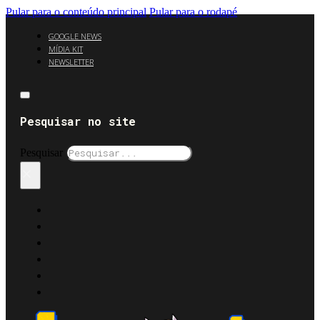
Pular para o conteúdo principal
Pular para o rodapé
GOOGLE NEWS
MÍDIA KIT
NEWSLETTER
Pesquisar no site
Pesquisar
×