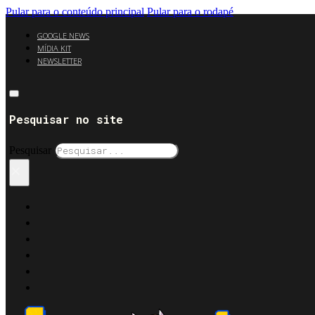
Pular para o conteúdo principal
Pular para o rodapé
GOOGLE NEWS
MÍDIA KIT
NEWSLETTER
Pesquisar no site
Pesquisar
×