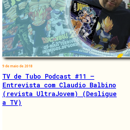
9 de maio de 2018
TV de Tubo Podcast #11 –
Entrevista com Claudio Balbino
(revista UltraJovem) (Desligue
a TV)