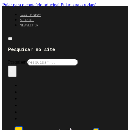
Pular para o conteúdo principal
Pular para o rodapé
GOOGLE NEWS
MÍDIA KIT
NEWSLETTER
Pesquisar no site
Pesquisar
×