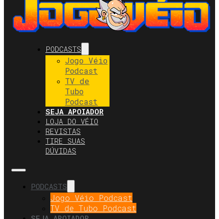
PODCASTS
Jogo Véio
Podcast
TV de
Tubo
Podcast
SEJA APOIADOR
LOJA DO VÉIO
REVISTAS
TIRE SUAS
DÚVIDAS
PODCASTS
Jogo Véio Podcast
TV de Tubo Podcast
SEJA APOIADOR