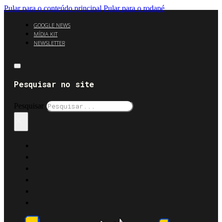
Pular para o conteúdo principal
Pular para o rodapé
GOOGLE NEWS
MÍDIA KIT
NEWSLETTER
Pesquisar no site
Pesquisar
×