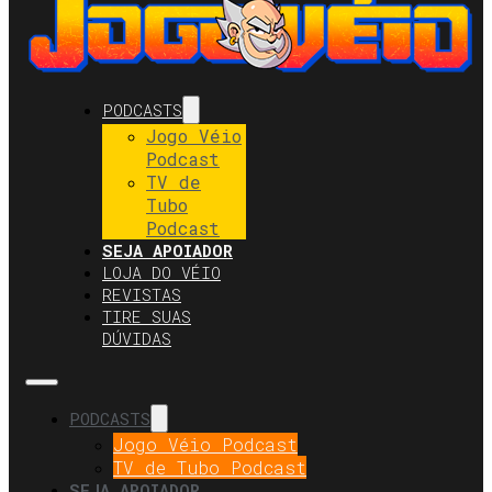
PODCASTS
Jogo Véio
Podcast
TV de
Tubo
Podcast
SEJA APOIADOR
LOJA DO VÉIO
REVISTAS
TIRE SUAS
DÚVIDAS
PODCASTS
Jogo Véio Podcast
TV de Tubo Podcast
SEJA APOIADOR