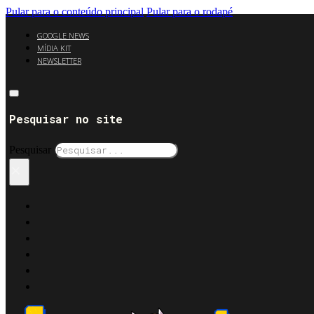
Pular para o conteúdo principal
Pular para o rodapé
GOOGLE NEWS
MÍDIA KIT
NEWSLETTER
Pesquisar no site
Pesquisar
×