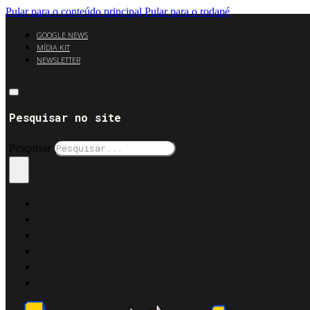
Pular para o conteúdo principal
Pular para o rodapé
GOOGLE NEWS
MÍDIA KIT
NEWSLETTER
Pesquisar no site
Pesquisar
×