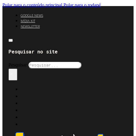
Pular para o conteúdo principal
Pular para o rodapé
GOOGLE NEWS
MÍDIA KIT
NEWSLETTER
Pesquisar no site
Pesquisar
×