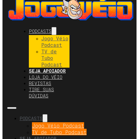
PODCASTS
Jogo Véio
Podcast
TV de
Tubo
Podcast
SEJA APOIADOR
LOJA DO VÉIO
REVISTAS
TIRE SUAS
DÚVIDAS
PODCASTS
Jogo Véio Podcast
TV de Tubo Podcast
SEJA APOIADOR