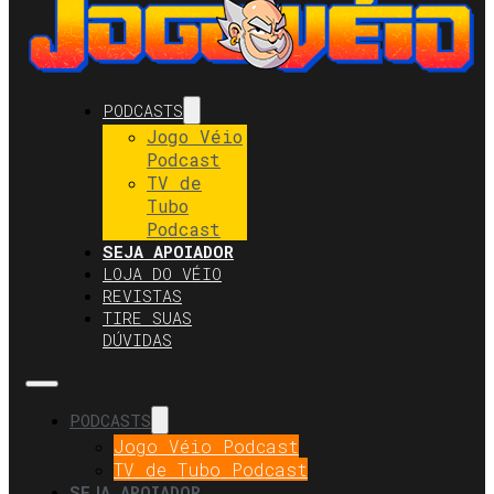
PODCASTS
Jogo Véio
Podcast
TV de
Tubo
Podcast
SEJA APOIADOR
LOJA DO VÉIO
REVISTAS
TIRE SUAS
DÚVIDAS
PODCASTS
Jogo Véio Podcast
TV de Tubo Podcast
SEJA APOIADOR