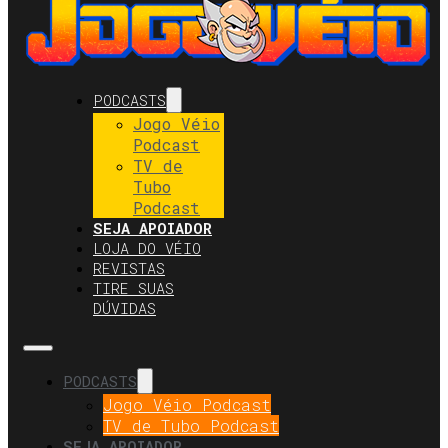
PODCASTS
Jogo Véio
Podcast
TV de
Tubo
Podcast
SEJA APOIADOR
LOJA DO VÉIO
REVISTAS
TIRE SUAS
DÚVIDAS
PODCASTS
Jogo Véio Podcast
TV de Tubo Podcast
SEJA APOIADOR