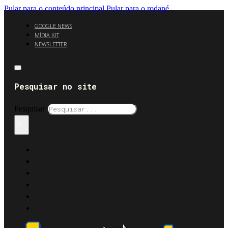
Pular para o conteúdo principal
Pular para o rodapé
GOOGLE NEWS
MÍDIA KIT
NEWSLETTER
Pesquisar no site
Pesquisar
×