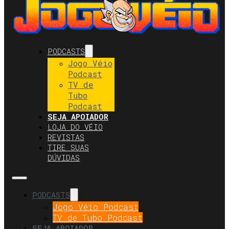
PODCASTS
Jogo Véio
Podcast
TV de
Tubo
Podcast
SEJA APOIADOR
LOJA DO VÉIO
REVISTAS
TIRE SUAS
DÚVIDAS
PODCASTS
Jogo Véio Podcast
TV de Tubo Podcast
SEJA APOIADOR