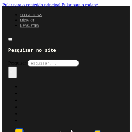
Pular para o conteúdo principal
Pular para o rodapé
GOOGLE NEWS
MÍDIA KIT
NEWSLETTER
Pesquisar no site
Pesquisar
×