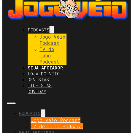
PODCASTS
Jogo Véio
Podcast
TV de
Tubo
Podcast
SEJA APOIADOR
LOJA DO VÉIO
REVISTAS
TIRE SUAS
DÚVIDAS
PODCASTS
Jogo Véio Podcast
TV de Tubo Podcast
SEJA APOIADOR