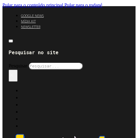
Pular para o conteúdo principal
Pular para o rodapé
GOOGLE NEWS
MÍDIA KIT
NEWSLETTER
Pesquisar no site
Pesquisar
×