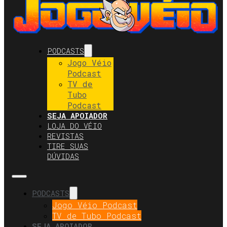
PODCASTS
Jogo Véio
Podcast
TV de
Tubo
Podcast
SEJA APOIADOR
LOJA DO VÉIO
REVISTAS
TIRE SUAS
DÚVIDAS
PODCASTS
Jogo Véio Podcast
TV de Tubo Podcast
SEJA APOIADOR