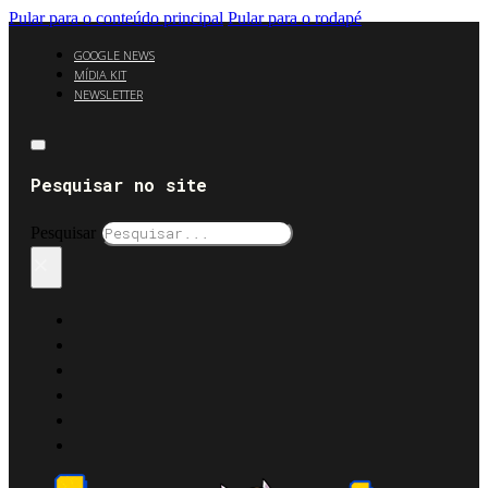
Pular para o conteúdo principal
Pular para o rodapé
GOOGLE NEWS
MÍDIA KIT
NEWSLETTER
Pesquisar no site
Pesquisar
×