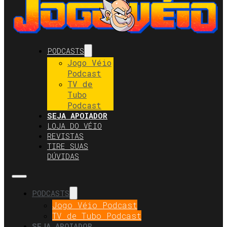
PODCASTS
Jogo Véio
Podcast
TV de
Tubo
Podcast
SEJA APOIADOR
LOJA DO VÉIO
REVISTAS
TIRE SUAS
DÚVIDAS
PODCASTS
Jogo Véio Podcast
TV de Tubo Podcast
SEJA APOIADOR