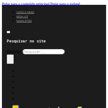
Pular para o conteúdo principal
Pular para o rodapé
GOOGLE NEWS
MÍDIA KIT
NEWSLETTER
Pesquisar no site
Pesquisar
×