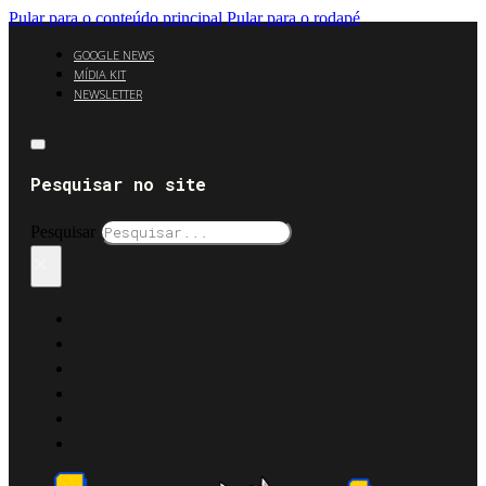
Pular para o conteúdo principal
Pular para o rodapé
GOOGLE NEWS
MÍDIA KIT
NEWSLETTER
Pesquisar no site
Pesquisar
×