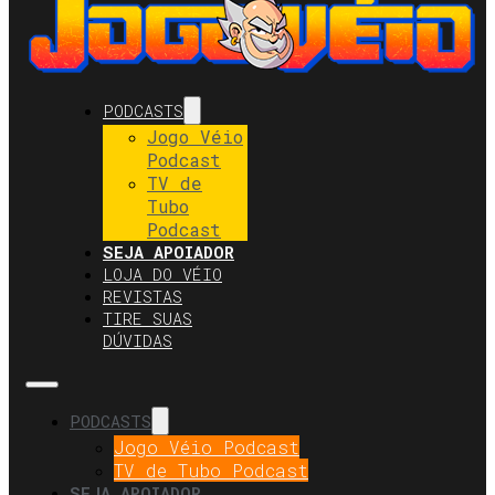
PODCASTS
Jogo Véio
Podcast
TV de
Tubo
Podcast
SEJA APOIADOR
LOJA DO VÉIO
REVISTAS
TIRE SUAS
DÚVIDAS
PODCASTS
Jogo Véio Podcast
TV de Tubo Podcast
SEJA APOIADOR