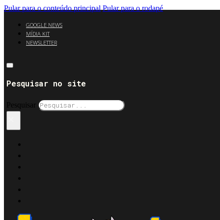
Pular para o conteúdo principal
Pular para o rodapé
GOOGLE NEWS
MÍDIA KIT
NEWSLETTER
Pesquisar no site
Pesquisar
×