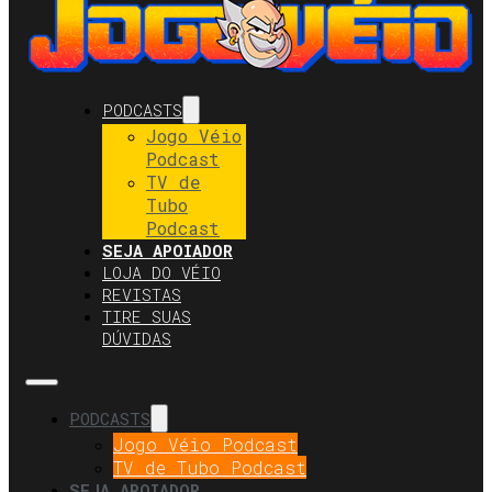
PODCASTS
Jogo Véio
Podcast
TV de
Tubo
Podcast
SEJA APOIADOR
LOJA DO VÉIO
REVISTAS
TIRE SUAS
DÚVIDAS
PODCASTS
Jogo Véio Podcast
TV de Tubo Podcast
SEJA APOIADOR