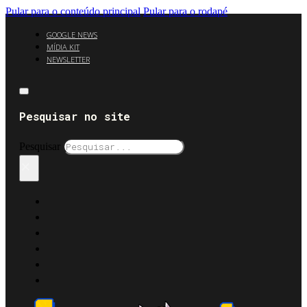
Pular para o conteúdo principal
Pular para o rodapé
GOOGLE NEWS
MÍDIA KIT
NEWSLETTER
Pesquisar no site
Pesquisar
×