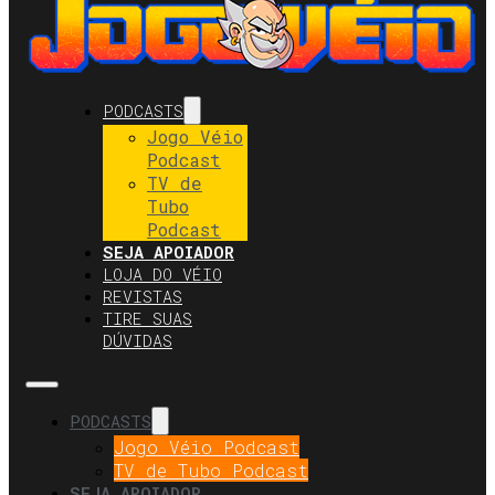
PODCASTS
Jogo Véio
Podcast
TV de
Tubo
Podcast
SEJA APOIADOR
LOJA DO VÉIO
REVISTAS
TIRE SUAS
DÚVIDAS
PODCASTS
Jogo Véio Podcast
TV de Tubo Podcast
SEJA APOIADOR