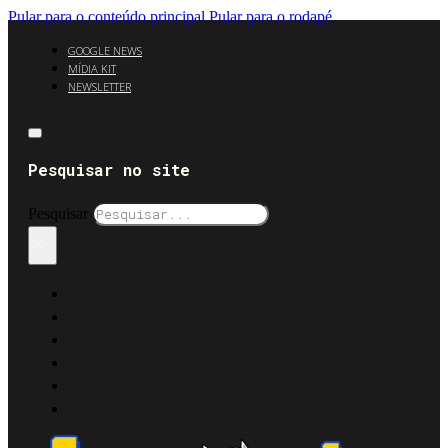
Pular para o conteúdo principal
Pular para o rodapé
GOOGLE NEWS
MÍDIA KIT
NEWSLETTER
Pesquisar no site
Pesquisar
×